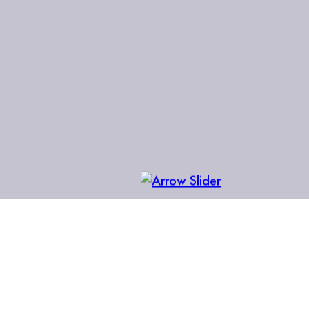
20 сильных адвокатов
Каждый из экспертов будет трудиться конкретно над
вашей ситуацией