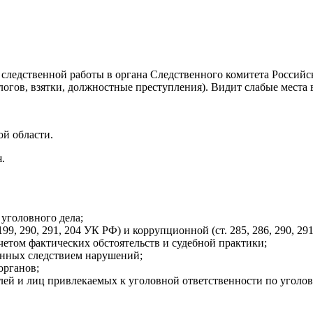
следственной работы в органа Следственного комитета Россий
гов, взятки, должностные преступления). Видит слабые места в 
ой области.
.
уголовного дела;
199, 290, 291, 204 УК РФ) и коррупционной (ст. 285, 286, 290, 2
четом фактических обстоятельств и судебной практики;
енных следствием нарушений;
органов;
лей и лиц привлекаемых к уголовной ответственности по уголов