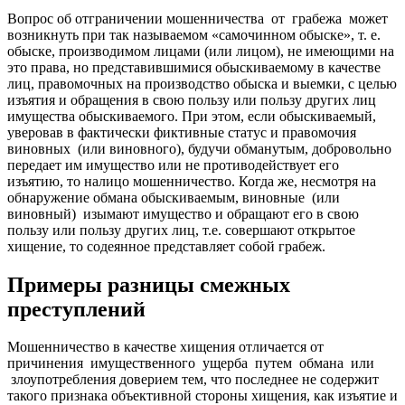
Вопрос об отграничении мошенничества от грабежа может
возникнуть при так называемом «самочинном обыске», т. е.
обыске, производимом лицами (или лицом), не имеющими на
это права, но представившимися обыскиваемому в качестве
лиц, правомочных на производство обыска и выемки, с целью
изъятия и обращения в свою пользу или пользу других лиц
имущества обыскиваемого. При этом, если обыскиваемый,
уверовав в фактически фиктивные статус и правомочия
виновных (или виновного), будучи обманутым, добровольно
передает им имущество или не противодействует его
изъятию, то налицо мошенничество. Когда же, несмотря на
обнаружение обмана обыскиваемым, виновные (или
виновный) изымают имущество и обращают его в свою
пользу или пользу других лиц, т.е. совершают открытое
хищение, то содеянное представляет собой грабеж.
Примеры разницы смежных
преступлений
Мошенничество в качестве хищения отличается от
причинения имущественного ущерба путем обмана или
злоупотребления доверием тем, что последнее не содержит
такого признака объективной стороны хищения, как изъятие и