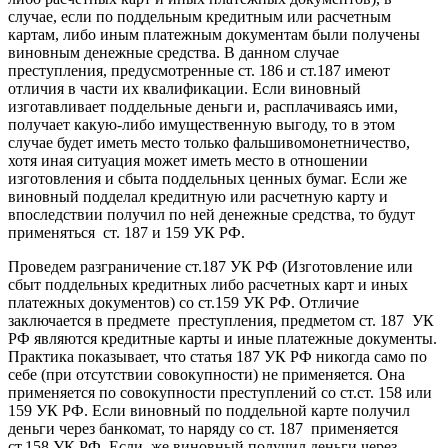
случае, если по поддельным кредитным или расчетным
картам, либо иным платежным документам были получены
виновным денежные средства. В данном случае
преступления, предусмотренные ст. 186 и ст.187 имеют
отличия в части их квалификации. Если виновный
изготавливает поддельные деньги и, расплачиваясь ими,
получает какую-либо имущественную выгоду, то в этом
случае будет иметь место только фальшивомонетничество,
хотя иная ситуация может иметь место в отношении
изготовления и сбыта поддельных ценных бумаг. Если же
виновный подделал кредитную или расчетную карту и
впоследствии получил по ней денежные средства, то будут
применяться ст. 187 и 159 УК РФ.
Проведем разграничение ст.187 УК РФ (Изготовление или
сбыт поддельных кредитных либо расчетных карт и иных
платежных документов) со ст.159 УК РФ. Отличие
заключается в предмете преступления, предметом ст. 187 УК
РФ являются кредитные карты и иные платежные документы.
Практика показывает, что статья 187 УК РФ никогда само по
себе (при отсутствии совокупности) не применяется. Она
применяется по совокупности преступлений со ст.ст. 158 или
159 УК РФ. Если виновный по поддельной карте получил
деньги через банкомат, то наряду со ст. 187 применяется
ст.158 УК РФ. Если же виновный получил деньги через