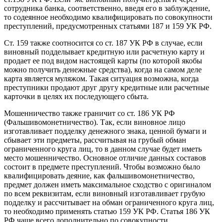
сотрудника банка, соответственно, введя его в заблуждение,
то содеянное необходимо квалифицировать по совокупности
преступлений, предусмотренных статьями 187 и 159 УК РФ.
Ст. 159 также соотносится со ст. 187 УК РФ в случае, если
виновный подделывает кредитную или расчетную карту и
продает ее под видом настоящей карты (по которой якобы
можно получить денежные средства), когда на самом деле
карта является муляжом. Такая ситуация возможна, когда
преступники продают друг другу кредитные или расчетные
карточки в целях их последующего сбыта.
Мошенничество также граничит со ст. 186 УК РФ
(Фальшивомонетничество). Так, если виновное лицо
изготавливает подделку денежного знака, ценной бумаги и
сбывает эти предметы, рассчитывая на грубый обман
ограниченного круга лиц, то в данном случае будет иметь
место мошенничество. Основное отличие данных составов
состоит в предмете преступлений. Чтобы возможно было
квалифицировать деяние, как фальшивомонетничество,
предмет должен иметь максимальное сходство с оригиналом
по всем реквизитам, если виновный изготавливает грубую
подделку и рассчитывает на обман ограниченного круга лиц,
то необходимо применять статью 159 УК РФ. Статья 186 УК
РФ чаще всего дополнительно по совокупности