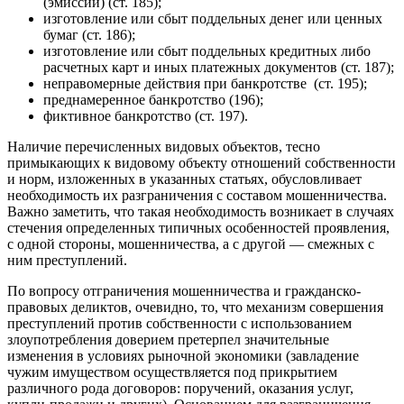
(эмиссии) (ст. 185);
изготовление или сбыт поддельных денег или ценных
бумаг (ст. 186);
изготовление или сбыт поддельных кредитных либо
расчетных карт и иных платежных документов (ст. 187);
неправомерные действия при банкротстве (ст. 195);
преднамеренное банкротство (196);
фиктивное банкротство (ст. 197).
Наличие перечисленных видовых объектов, тесно
примыкающих к видовому объекту отношений собственности
и норм, изложенных в указанных статьях, обусловливает
необходимость их разграничения с составом мошенничества.
Важно заметить, что такая необходимость возникает в случаях
стечения определенных типичных особенностей проявления,
с одной стороны, мошенничества, а с другой — смежных с
ним преступлений.
По вопросу отграничения мошенничества и гражданско-
правовых деликтов, очевидно, то, что механизм совершения
преступлений против собственности с использованием
злоупотребления доверием претерпел значительные
изменения в условиях рыночной экономики (завладение
чужим имуществом осуществляется под прикрытием
различного рода договоров: поручений, оказания услуг,