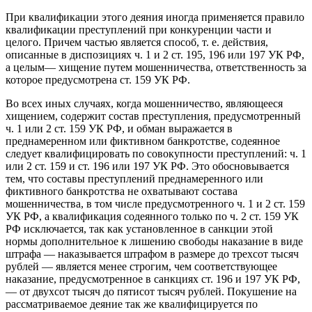
При квалификации этого деяния иногда применяется правило
квалификации преступлений при конкуренции части и
целого. Причем частью является способ, т. е. действия,
описанные в диспозициях ч. 1 и 2 ст. 195, 196 или 197 УК РФ,
а целым— хищение путем мошенничества, ответственность за
которое предусмотрена ст. 159 УК РФ.
Во всех иных случаях, когда мошенничество, являющееся
хищением, содержит состав преступления, предусмотренный
ч. 1 или 2 ст. 159 УК РФ, и обман выражается в
преднамеренном или фиктивном банкротстве, содеянное
следует квалифицировать по совокупности преступлений: ч. 1
или 2 ст. 159 и ст. 196 или 197 УК РФ. Это обосновывается
тем, что составы преступлений преднамеренного или
фиктивного банкротства не охватывают состава
мошенничества, в том числе предусмотренного ч. 1 и 2 ст. 159
УК РФ, а квалификация содеянного только по ч. 2 ст. 159 УК
РФ исключается, так как установленное в санкции этой
нормы дополнительное к лишению свободы наказание в виде
штрафа — наказывается штрафом в размере до трехсот тысяч
рублей — является менее строгим, чем соответствующее
наказание, предусмотренное в санкциях ст. 196 и 197 УК РФ,
— от двухсот тысяч до пятисот тысяч рублей. Покушение на
рассматриваемое деяние так же квалифицируется по