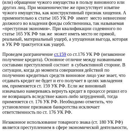
(или) обращение чужого имущества в пользу виновного или
других лиц. При мошенничестве же присутствует изъятие
чужого имущества, как конструктивный признак хищения. А
применительно к статье 165 УК РФ имеет место невнесение
должного во владения фонды собственника, так называемая
«преступная экономия». При квалификации содеянного по
статье 165 УК РФ так же может иметь место не прямой,
реальный, материальный ущерб, а упущенная выгода, которая
в УК РФ трактуется как ущерб.
Проведем разграничение
ст.159
со ст.176 УК РФ (незаконное
получение кредита). Основное отличие между названными
составами преступлений состоит в субъективной стороне. В
ситуации, когда до момента совершения действий по
получению кредитных средств винновое лицо уже знает, что
отдавать кредит не будет и его получает в целях завладения
им, применяется ст. 159 УК РФ. Если же виновный
изначально намереваясь вернуть кредит в процессе решил его
не возвращать вследствие каких-либо затруднений, тогда
применяется ст. 176 УК РФ. Необходимо отметить, что
установление признаков банкротства исключает
ответственность по ст. 176 УК РФ.
Незаконное использование товарного знака (ст. 180 УК РФ)
является преступлением в сфере экономической деятельности,