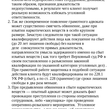
таким образом, признания доказательств
недопустимыми, в результате чего клиент получает
реальную возможность избежать уголовной
ответственности.
Так же своевременное появление грамотного адвоката
может существенно смягчить обвинение, даже при
изъятии наркотических веществ в особо крупном
размере. Зачастую следователи при такой ситуации
квалифицируют действия лица как покушение на сбыт
(до 20 лет лишения свободы) без наличия в
деле
совокупности прямых доказательств,
направленности умысла задержанного именно на сбыт
изъятых веществ ( как того требует Верховный суд РФ в
своем постановлении о разъяснении законной
квалификации по указанной категории уголовных дел) .
При грамотной работе защитника в подобной ситуации
действия клиента будут квалифицированы не по 228.1
УК РФ (сбыт), а по ст. 228 (хранение) где сроки лишения
свободы в два раза меньше.
При предъявлении обвинения в сбыте наркотических
веществ — опытный адвокат может доказать факт
провокации преступления со стороны оперативных
сотрудников, либо «закупщика» при проведении
оперативно-розыскного мероприятия.
Уголовное